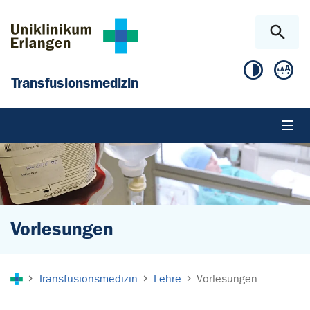
Zum Hauptinhalt springen
Skip to page footer
Transfusionsmedizin
Vorlesungen
Sie sind hier:
Transfusionsmedizin
Lehre
Vorlesungen