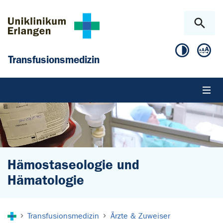
Zum Hauptinhalt springen
Skip to page footer
Transfusionsmedizin
Hämostaseologie und
Hämatologie
Sie sind hier:
Transfusionsmedizin
Ärzte & Zuweiser