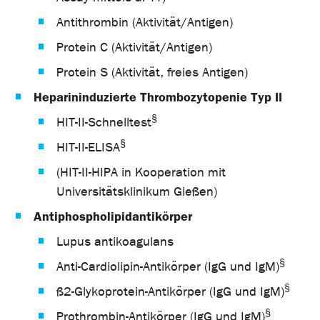
Antithrombin (Aktivität/Antigen)
Protein C (Aktivität/Antigen)
Protein S (Aktivität, freies Antigen)
Heparininduzierte Thrombozytopenie Typ II
§
HIT-II-Schnelltest
§
HIT-II-ELISA
(HIT-II-HIPA in Kooperation mit
Universitätsklinikum Gießen)
Antiphospholipidantikörper
Lupus antikoagulans
§
Anti-Cardiolipin-Antikörper (IgG und IgM)
§
ß2-Glykoprotein-Antikörper (IgG und IgM)
§
Prothrombin-Antikörper (IgG und IgM)