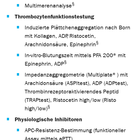
§
Multimerenanalyse
Thrombozytenfunktionstestung
Induzierte Plättchenaggregation nach Born
mit Kollagen, ADP, Ristocetin,
§
Arachnidonsäure, Epinephrin
In-vitro-Blutungszeit mittels PFA 200® mit
§
Epinephrin, ADP
Impedanzaggregometrie (Multiplate®) mit
Arachidonsäure (ASPItest), ADP (ADPtest),
Thrombinrezeptoraktivierendes Peptid
(TRAPtest), Ristocetin high/low (Risto
§
high/low)
Physiologische Inhibitoren
APC-Resistenz-Bestimmung (funktioneller
Assay mittels aPTT)