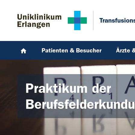
Zum Hauptinhalt springen
Skip to page footer
Transfusion
Patienten & Besucher
Ärzte 
Praktikum der
Berufsfelderkund