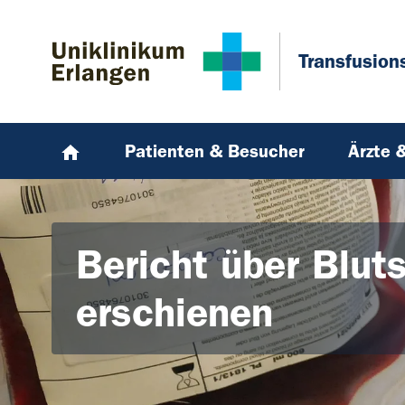
Zum Hauptinhalt springen
Skip to page footer
Transfusion
Patienten & Besucher
Ärzte 
Bericht über Blut
erschienen