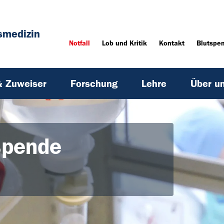
smedizin
Notfall
Lob und Kritik
Kontakt
Blutspe
& Zuweiser
Forschung
Lehre
Über u
spende