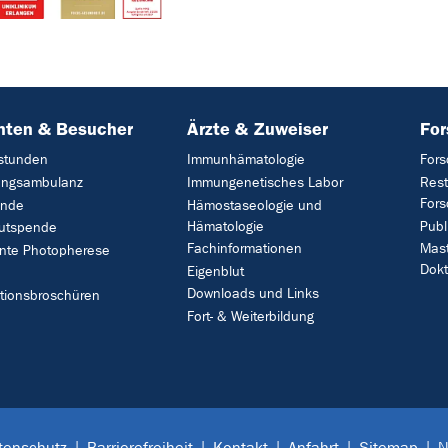
nten & Besucher
Ärzte & Zuweiser
Fo
stunden
Immunhämatologie
Fors
ungsambulanz
Immungenetisches Labor
Rest
For
ende
Hämostaseologie und
Hämatologie
Publ
lutspende
Fachinformationen
Mast
nte Photopherese
Dokt
Eigenblut
Downloads und Links
tionsbroschüren
Fort- & Weiterbildung
tenschutz
Barrierefreiheit
Kontakt
Anfahrt
Sitemap
N