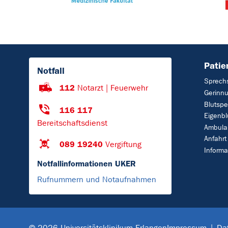
Patie
Notfall
Sprech
112
Notarzt | Feuerwehr
Gerinn
Blutsp
116 117
Eigenb
Bereitschaftsdienst
Ambula
Anfahrt
089 19240
Vergiftung
Informa
Notfallinformationen UKER
Rufnummern und Notaufnahmen
Impressum
Da
© 2026 Universitätsklinikum Erlangen