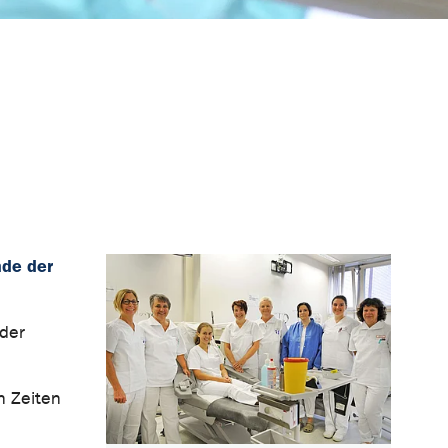
nde der
 der
n Zeiten