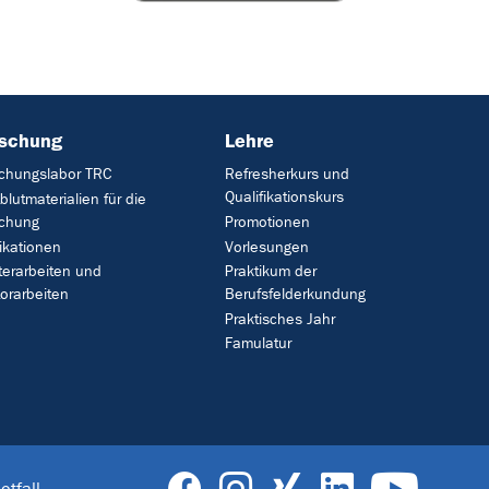
rschung
Lehre
chungslabor TRC
Refresherkurs und
Qualifikationskurs
blutmaterialien für die
schung
Promotionen
ikationen
Vorlesungen
erarbeiten und
Praktikum der
orarbeiten
Berufsfelderkundung
Praktisches Jahr
Famulatur
otfall